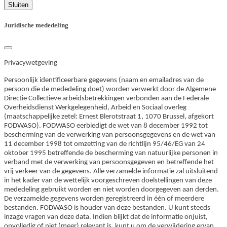
Sluiten
Juridische mededeling
Privacywetgeving
Persoonlijk identificeerbare gegevens (naam en emailadres van de
persoon die de mededeling doet) worden verwerkt door de Algemene
Directie Collectieve arbeidsbetrekkingen verbonden aan de Federale
Overheidsdienst Werkgelegenheid, Arbeid en Sociaal overleg
(maatschappelijke zetel: Ernest Blerotstraat 1, 1070 Brussel, afgekort
FODWASO). FODWASO eerbiedigt de wet van 8 december 1992 tot
bescherming van de verwerking van persoonsgegevens en de wet van
11 december 1998 tot omzetting van de richtlijn 95/46/EG van 24
oktober 1995 betreffende de bescherming van natuurlijke personen in
verband met de verwerking van persoonsgegeven en betreffende het
vrij verkeer van de gegevens. Alle verzamelde informatie zal uitsluitend
in het kader van de wettelijk voorgeschreven doelstellingen van deze
mededeling gebruikt worden en niet worden doorgegeven aan derden.
De verzamelde gegevens worden geregistreerd in één of meerdere
bestanden. FODWASO is houder van deze bestanden. U kunt steeds
inzage vragen van deze data. Indien blijkt dat de informatie onjuist,
onvolledig of niet (meer) relevant is, kunt u om de verwijdering ervan